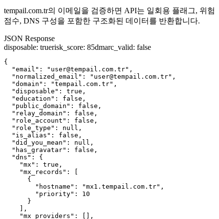
tempail.com.tr의 이메일을 검증하면 API는 일회용 플래그, 위험
점수, DNS 구성을 포함한 구조화된 데이터를 반환합니다.
JSON Response
disposable
:
true
risk_score
:
85
dmarc_valid
:
false
{

  "email": "user@tempail.com.tr",

  "normalized_email": "user@tempail.com.tr",

  "domain": "tempail.com.tr",

  "disposable": true,

  "education": false,

  "public_domain": false,

  "relay_domain": false,

  "role_account": false,

  "role_type": null,

  "is_alias": false,

  "did_you_mean": null,

  "has_gravatar": false,

  "dns": {

    "mx": true,

    "mx_records": [

      {

        "hostname": "mx1.tempail.com.tr",

        "priority": 10

      }

    ],

    "mx_providers": [],
