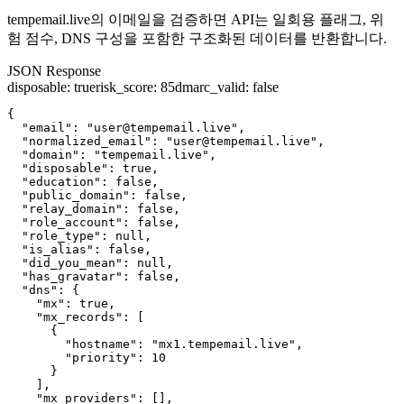
tempemail.live의 이메일을 검증하면 API는 일회용 플래그, 위
험 점수, DNS 구성을 포함한 구조화된 데이터를 반환합니다.
JSON Response
disposable
:
true
risk_score
:
85
dmarc_valid
:
false
{

  "email": "user@tempemail.live",

  "normalized_email": "user@tempemail.live",

  "domain": "tempemail.live",

  "disposable": true,

  "education": false,

  "public_domain": false,

  "relay_domain": false,

  "role_account": false,

  "role_type": null,

  "is_alias": false,

  "did_you_mean": null,

  "has_gravatar": false,

  "dns": {

    "mx": true,

    "mx_records": [

      {

        "hostname": "mx1.tempemail.live",

        "priority": 10

      }

    ],

    "mx_providers": [],
