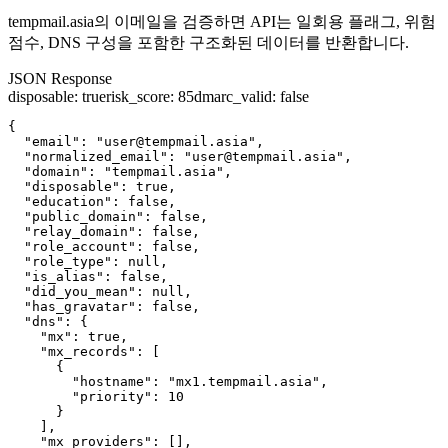
tempmail.asia의 이메일을 검증하면 API는 일회용 플래그, 위험
점수, DNS 구성을 포함한 구조화된 데이터를 반환합니다.
JSON Response
disposable
:
true
risk_score
:
85
dmarc_valid
:
false
{

  "email": "user@tempmail.asia",

  "normalized_email": "user@tempmail.asia",

  "domain": "tempmail.asia",

  "disposable": true,

  "education": false,

  "public_domain": false,

  "relay_domain": false,

  "role_account": false,

  "role_type": null,

  "is_alias": false,

  "did_you_mean": null,

  "has_gravatar": false,

  "dns": {

    "mx": true,

    "mx_records": [

      {

        "hostname": "mx1.tempmail.asia",

        "priority": 10

      }

    ],

    "mx_providers": [],
