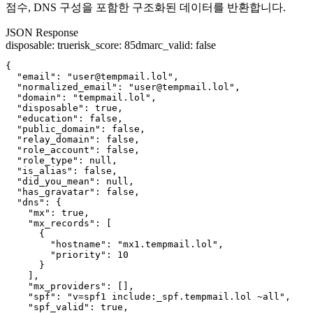
점수, DNS 구성을 포함한 구조화된 데이터를 반환합니다.
JSON Response
disposable
:
true
risk_score
:
85
dmarc_valid
:
false
{

  "email": "user@tempmail.lol",

  "normalized_email": "user@tempmail.lol",

  "domain": "tempmail.lol",

  "disposable": true,

  "education": false,

  "public_domain": false,

  "relay_domain": false,

  "role_account": false,

  "role_type": null,

  "is_alias": false,

  "did_you_mean": null,

  "has_gravatar": false,

  "dns": {

    "mx": true,

    "mx_records": [

      {

        "hostname": "mx1.tempmail.lol",

        "priority": 10

      }

    ],

    "mx_providers": [],

    "spf": "v=spf1 include:_spf.tempmail.lol ~all",

    "spf_valid": true,
