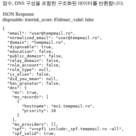
점수, DNS 구성을 포함한 구조화된 데이터를 반환합니다.
JSON Response
disposable
:
true
risk_score
:
85
dmarc_valid
:
false
{

  "email": "user@tempmail.ro",

  "normalized_email": "user@tempmail.ro",

  "domain": "tempmail.ro",

  "disposable": true,

  "education": false,

  "public_domain": false,

  "relay_domain": false,

  "role_account": false,

  "role_type": null,

  "is_alias": false,

  "did_you_mean": null,

  "has_gravatar": false,

  "dns": {

    "mx": true,

    "mx_records": [

      {

        "hostname": "mx1.tempmail.ro",

        "priority": 10

      }

    ],

    "mx_providers": [],

    "spf": "v=spf1 include:_spf.tempmail.ro ~all",

    "spf_valid": true,
