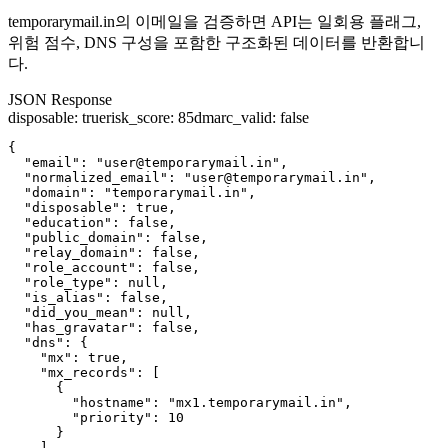
temporarymail.in의 이메일을 검증하면 API는 일회용 플래그,
위험 점수, DNS 구성을 포함한 구조화된 데이터를 반환합니
다.
JSON Response
disposable
:
true
risk_score
:
85
dmarc_valid
:
false
{

  "email": "user@temporarymail.in",

  "normalized_email": "user@temporarymail.in",

  "domain": "temporarymail.in",

  "disposable": true,

  "education": false,

  "public_domain": false,

  "relay_domain": false,

  "role_account": false,

  "role_type": null,

  "is_alias": false,

  "did_you_mean": null,

  "has_gravatar": false,

  "dns": {

    "mx": true,

    "mx_records": [

      {

        "hostname": "mx1.temporarymail.in",

        "priority": 10

      }

    ],
