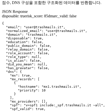
점수, DNS 구성을 포함한 구조화된 데이터를 반환합니다.
JSON Response
disposable
:
true
risk_score
:
85
dmarc_valid
:
false
{

  "email": "user@trashmails.it",

  "normalized_email": "user@trashmails.it",

  "domain": "trashmails.it",

  "disposable": true,

  "education": false,

  "public_domain": false,

  "relay_domain": false,

  "role_account": false,

  "role_type": null,

  "is_alias": false,

  "did_you_mean": null,

  "has_gravatar": false,

  "dns": {

    "mx": true,

    "mx_records": [

      {

        "hostname": "mx1.trashmails.it",

        "priority": 10

      }

    ],

    "mx_providers": [],

    "spf": "v=spf1 include:_spf.trashmails.it ~all",

    "spf_valid": true,
