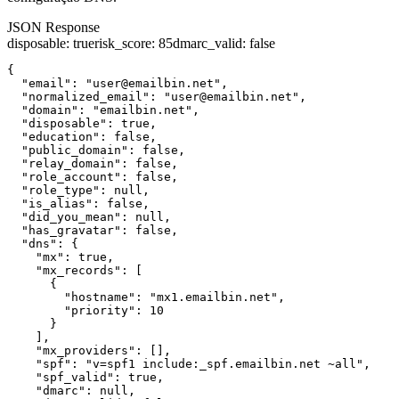
JSON Response
disposable
:
true
risk_score
:
85
dmarc_valid
:
false
{

  "email": "user@emailbin.net",

  "normalized_email": "user@emailbin.net",

  "domain": "emailbin.net",

  "disposable": true,

  "education": false,

  "public_domain": false,

  "relay_domain": false,

  "role_account": false,

  "role_type": null,

  "is_alias": false,

  "did_you_mean": null,

  "has_gravatar": false,

  "dns": {

    "mx": true,

    "mx_records": [

      {

        "hostname": "mx1.emailbin.net",

        "priority": 10

      }

    ],

    "mx_providers": [],

    "spf": "v=spf1 include:_spf.emailbin.net ~all",

    "spf_valid": true,

    "dmarc": null,
