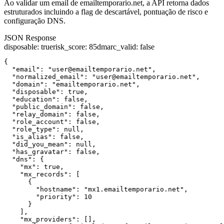
Ao validar um email de emailtemporario.net, a API retorna dados
estruturados incluindo a flag de descartável, pontuação de risco e
configuração DNS.
JSON Response
disposable
:
true
risk_score
:
85
dmarc_valid
:
false
{

  "email": "user@emailtemporario.net",

  "normalized_email": "user@emailtemporario.net",

  "domain": "emailtemporario.net",

  "disposable": true,

  "education": false,

  "public_domain": false,

  "relay_domain": false,

  "role_account": false,

  "role_type": null,

  "is_alias": false,

  "did_you_mean": null,

  "has_gravatar": false,

  "dns": {

    "mx": true,

    "mx_records": [

      {

        "hostname": "mx1.emailtemporario.net",

        "priority": 10

      }

    ],

    "mx_providers": [],
