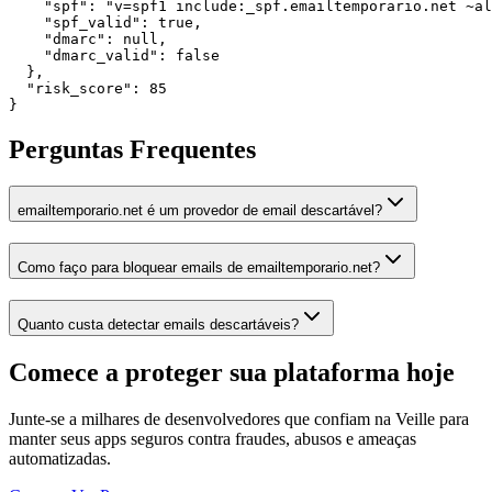
    "spf": "v=spf1 include:_spf.emailtemporario.net ~al
    "spf_valid": true,

    "dmarc": null,

    "dmarc_valid": false

  },

  "risk_score": 85

}
Perguntas Frequentes
emailtemporario.net é um provedor de email descartável?
Como faço para bloquear emails de emailtemporario.net?
Quanto custa detectar emails descartáveis?
Comece a proteger sua plataforma
hoje
Junte-se a milhares de desenvolvedores que confiam na Veille para
manter seus apps seguros contra fraudes, abusos e ameaças
automatizadas.