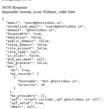
JSON Response
disposable
:
true
risk_score
:
85
dmarc_valid
:
false
{

  "email": "user@ghostinbox.in",

  "normalized_email": "user@ghostinbox.in",

  "domain": "ghostinbox.in",

  "disposable": true,

  "education": false,

  "public_domain": false,

  "relay_domain": false,

  "role_account": false,

  "role_type": null,

  "is_alias": false,

  "did_you_mean": null,

  "has_gravatar": false,

  "dns": {

    "mx": true,

    "mx_records": [

      {

        "hostname": "mx1.ghostinbox.in",

        "priority": 10

      }

    ],

    "mx_providers": [],

    "spf": "v=spf1 include:_spf.ghostinbox.in ~all",

    "spf_valid": true,

    "dmarc": null,
