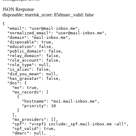
JSON Response
disposable
:
true
risk_score
:
85
dmarc_valid
:
false
{

  "email": "user@mail-inbox.me",

  "normalized_email": "user@mail-inbox.me",

  "domain": "mail-inbox.me",

  "disposable": true,

  "education": false,

  "public_domain": false,

  "relay_domain": false,

  "role_account": false,

  "role_type": null,

  "is_alias": false,

  "did_you_mean": null,

  "has_gravatar": false,

  "dns": {

    "mx": true,

    "mx_records": [

      {

        "hostname": "mx1.mail-inbox.me",

        "priority": 10

      }

    ],

    "mx_providers": [],

    "spf": "v=spf1 include:_spf.mail-inbox.me ~all",

    "spf_valid": true,

    "dmarc": null,
