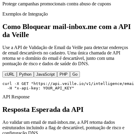
Protege campanhas promocionais contra abuso de cupons
Exemplos de Integração
Como Bloquear mail-inbox.me com a API
da Veille
Use a API de Validação de Email da Veille para detectar endereços
de email descartáveis no cadastro. Uma única chamada de API
retorna se o domínio do email é descartável, junto com uma
pontuação de risco e dados de saúde do DNS.
cURL
Python
JavaScript
PHP
Go
curl -X GET "https://api.veille.io/v1/intelligence/emai
  -H "x-api-key: YOUR_API_KEY"
API Response
Resposta Esperada da API
Ao validar um email de mail-inbox.me, a API retorna dados
estruturados incluindo a flag de descartável, pontuação de risco e
configuração DNS.