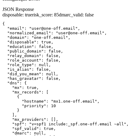
JSON Response
disposable
:
true
risk_score
:
85
dmarc_valid
:
false
{

  "email": "user@one-off.email",

  "normalized_email": "user@one-off.email",

  "domain": "one-off.email",

  "disposable": true,

  "education": false,

  "public_domain": false,

  "relay_domain": false,

  "role_account": false,

  "role_type": null,

  "is_alias": false,

  "did_you_mean": null,

  "has_gravatar": false,

  "dns": {

    "mx": true,

    "mx_records": [

      {

        "hostname": "mx1.one-off.email",

        "priority": 10

      }

    ],

    "mx_providers": [],

    "spf": "v=spf1 include:_spf.one-off.email ~all",

    "spf_valid": true,

    "dmarc": null,
