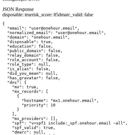
JSON Response
disposable
:
true
risk_score
:
85
dmarc_valid
:
false
{

  "email": "user@onehour.email",

  "normalized_email": "user@onehour.email",

  "domain": "onehour.email",

  "disposable": true,

  "education": false,

  "public_domain": false,

  "relay_domain": false,

  "role_account": false,

  "role_type": null,

  "is_alias": false,

  "did_you_mean": null,

  "has_gravatar": false,

  "dns": {

    "mx": true,

    "mx_records": [

      {

        "hostname": "mx1.onehour.email",

        "priority": 10

      }

    ],

    "mx_providers": [],

    "spf": "v=spf1 include:_spf.onehour.email ~all",

    "spf_valid": true,

    "dmarc": null,
