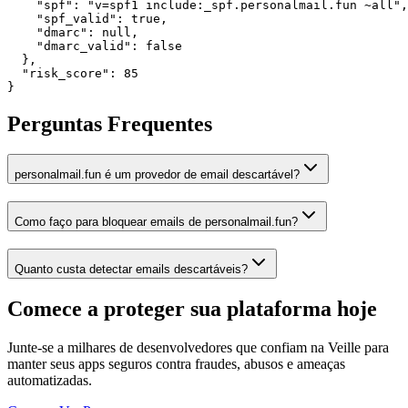
    "spf": "v=spf1 include:_spf.personalmail.fun ~all",

    "spf_valid": true,

    "dmarc": null,

    "dmarc_valid": false

  },

  "risk_score": 85

}
Perguntas Frequentes
personalmail.fun é um provedor de email descartável?
Como faço para bloquear emails de personalmail.fun?
Quanto custa detectar emails descartáveis?
Comece a proteger sua plataforma
hoje
Junte-se a milhares de desenvolvedores que confiam na Veille para
manter seus apps seguros contra fraudes, abusos e ameaças
automatizadas.