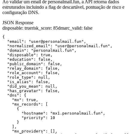
Ao validar um email de personalmail.fun, a API retorna dados
estruturados incluindo a flag de descartável, pontuação de risco e
configuração DNS.
JSON Response
disposable
:
true
risk_score
:
85
dmarc_valid
:
false
{

  "email": "user@personalmail.fun",

  "normalized_email": "user@personalmail.fun",

  "domain": "personalmail.fun",

  "disposable": true,

  "education": false,

  "public_domain": false,

  "relay_domain": false,

  "role_account": false,

  "role_type": null,

  "is_alias": false,

  "did_you_mean": null,

  "has_gravatar": false,

  "dns": {

    "mx": true,

    "mx_records": [

      {

        "hostname": "mx1.personalmail.fun",

        "priority": 10

      }

    ],

    "mx_providers": [],
