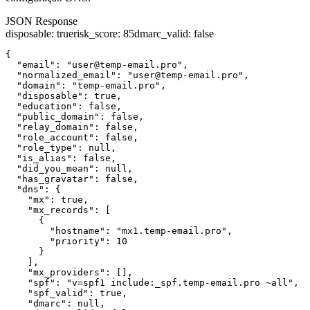
JSON Response
disposable
:
true
risk_score
:
85
dmarc_valid
:
false
{

  "email": "user@temp-email.pro",

  "normalized_email": "user@temp-email.pro",

  "domain": "temp-email.pro",

  "disposable": true,

  "education": false,

  "public_domain": false,

  "relay_domain": false,

  "role_account": false,

  "role_type": null,

  "is_alias": false,

  "did_you_mean": null,

  "has_gravatar": false,

  "dns": {

    "mx": true,

    "mx_records": [

      {

        "hostname": "mx1.temp-email.pro",

        "priority": 10

      }

    ],

    "mx_providers": [],

    "spf": "v=spf1 include:_spf.temp-email.pro ~all",

    "spf_valid": true,

    "dmarc": null,
