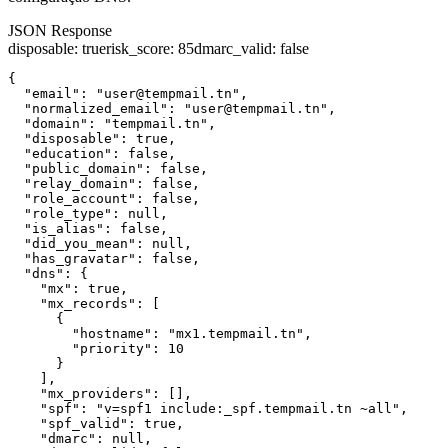
JSON Response
disposable
:
true
risk_score
:
85
dmarc_valid
:
false
{

  "email": "user@tempmail.tn",

  "normalized_email": "user@tempmail.tn",

  "domain": "tempmail.tn",

  "disposable": true,

  "education": false,

  "public_domain": false,

  "relay_domain": false,

  "role_account": false,

  "role_type": null,

  "is_alias": false,

  "did_you_mean": null,

  "has_gravatar": false,

  "dns": {

    "mx": true,

    "mx_records": [

      {

        "hostname": "mx1.tempmail.tn",

        "priority": 10

      }

    ],

    "mx_providers": [],

    "spf": "v=spf1 include:_spf.tempmail.tn ~all",

    "spf_valid": true,

    "dmarc": null,
