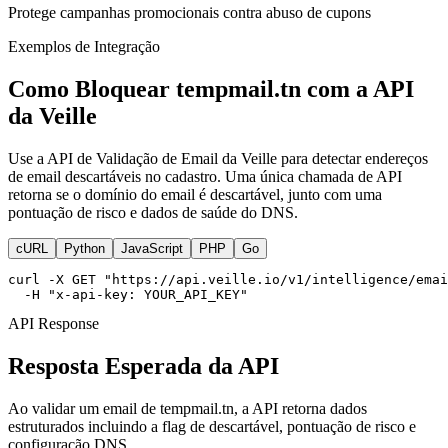
Protege campanhas promocionais contra abuso de cupons
Exemplos de Integração
Como Bloquear tempmail.tn com a API
da Veille
Use a API de Validação de Email da Veille para detectar endereços
de email descartáveis no cadastro. Uma única chamada de API
retorna se o domínio do email é descartável, junto com uma
pontuação de risco e dados de saúde do DNS.
cURL
Python
JavaScript
PHP
Go
curl -X GET "https://api.veille.io/v1/intelligence/emai
  -H "x-api-key: YOUR_API_KEY"
API Response
Resposta Esperada da API
Ao validar um email de tempmail.tn, a API retorna dados
estruturados incluindo a flag de descartável, pontuação de risco e
configuração DNS.