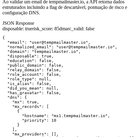
Ao validar um email de tempmailmaster.io, a API retorna dados
estruturados incluindo a flag de descartável, pontuação de risco e
configuração DNS.
JSON Response
disposable
:
true
risk_score
:
85
dmarc_valid
:
false
{

  "email": "user@tempmailmaster.io",

  "normalized_email": "user@tempmailmaster.io",

  "domain": "tempmailmaster.io",

  "disposable": true,

  "education": false,

  "public_domain": false,

  "relay_domain": false,

  "role_account": false,

  "role_type": null,

  "is_alias": false,

  "did_you_mean": null,

  "has_gravatar": false,

  "dns": {

    "mx": true,

    "mx_records": [

      {

        "hostname": "mx1.tempmailmaster.io",

        "priority": 10

      }

    ],

    "mx_providers": [],
