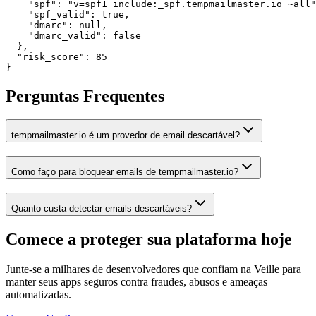
    "spf": "v=spf1 include:_spf.tempmailmaster.io ~all"
    "spf_valid": true,

    "dmarc": null,

    "dmarc_valid": false

  },

  "risk_score": 85

}
Perguntas Frequentes
tempmailmaster.io é um provedor de email descartável?
Como faço para bloquear emails de tempmailmaster.io?
Quanto custa detectar emails descartáveis?
Comece a proteger sua plataforma
hoje
Junte-se a milhares de desenvolvedores que confiam na Veille para
manter seus apps seguros contra fraudes, abusos e ameaças
automatizadas.