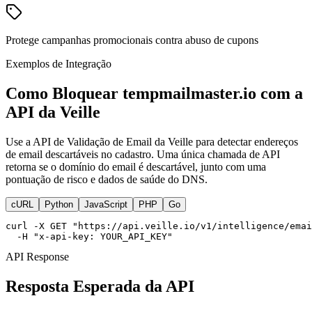
Protege campanhas promocionais contra abuso de cupons
Exemplos de Integração
Como Bloquear tempmailmaster.io com a
API da Veille
Use a API de Validação de Email da Veille para detectar endereços
de email descartáveis no cadastro. Uma única chamada de API
retorna se o domínio do email é descartável, junto com uma
pontuação de risco e dados de saúde do DNS.
cURL
Python
JavaScript
PHP
Go
curl -X GET "https://api.veille.io/v1/intelligence/emai
  -H "x-api-key: YOUR_API_KEY"
API Response
Resposta Esperada da API