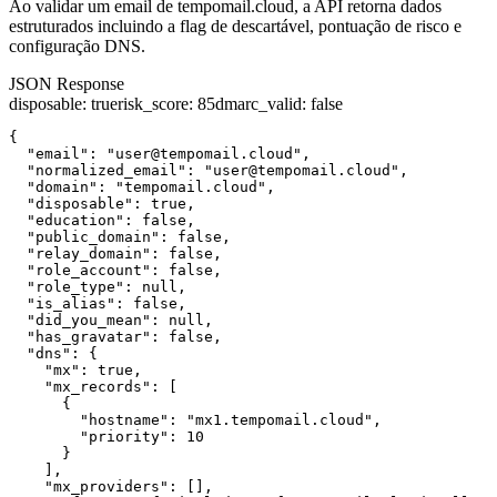
Ao validar um email de tempomail.cloud, a API retorna dados
estruturados incluindo a flag de descartável, pontuação de risco e
configuração DNS.
JSON Response
disposable
:
true
risk_score
:
85
dmarc_valid
:
false
{

  "email": "user@tempomail.cloud",

  "normalized_email": "user@tempomail.cloud",

  "domain": "tempomail.cloud",

  "disposable": true,

  "education": false,

  "public_domain": false,

  "relay_domain": false,

  "role_account": false,

  "role_type": null,

  "is_alias": false,

  "did_you_mean": null,

  "has_gravatar": false,

  "dns": {

    "mx": true,

    "mx_records": [

      {

        "hostname": "mx1.tempomail.cloud",

        "priority": 10

      }

    ],

    "mx_providers": [],
