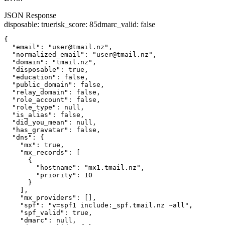
JSON Response
disposable
:
true
risk_score
:
85
dmarc_valid
:
false
{

  "email": "user@tmail.nz",

  "normalized_email": "user@tmail.nz",

  "domain": "tmail.nz",

  "disposable": true,

  "education": false,

  "public_domain": false,

  "relay_domain": false,

  "role_account": false,

  "role_type": null,

  "is_alias": false,

  "did_you_mean": null,

  "has_gravatar": false,

  "dns": {

    "mx": true,

    "mx_records": [

      {

        "hostname": "mx1.tmail.nz",

        "priority": 10

      }

    ],

    "mx_providers": [],

    "spf": "v=spf1 include:_spf.tmail.nz ~all",

    "spf_valid": true,

    "dmarc": null,
