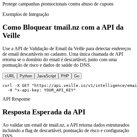
Protege campanhas promocionais contra abuso de cupons
Exemplos de Integração
Como Bloquear tmail.nz com a API da
Veille
Use a API de Validação de Email da Veille para detectar endereços
de email descartáveis no cadastro. Uma única chamada de API
retorna se o domínio do email é descartável, junto com uma
pontuação de risco e dados de saúde do DNS.
cURL
Python
JavaScript
PHP
Go
curl -X GET "https://api.veille.io/v1/intelligence/emai
  -H "x-api-key: YOUR_API_KEY"
API Response
Resposta Esperada da API
Ao validar um email de tmail.nz, a API retorna dados estruturados
incluindo a flag de descartável, pontuação de risco e configuração
DNS.