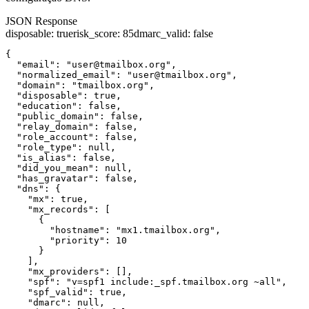
JSON Response
disposable
:
true
risk_score
:
85
dmarc_valid
:
false
{

  "email": "user@tmailbox.org",

  "normalized_email": "user@tmailbox.org",

  "domain": "tmailbox.org",

  "disposable": true,

  "education": false,

  "public_domain": false,

  "relay_domain": false,

  "role_account": false,

  "role_type": null,

  "is_alias": false,

  "did_you_mean": null,

  "has_gravatar": false,

  "dns": {

    "mx": true,

    "mx_records": [

      {

        "hostname": "mx1.tmailbox.org",

        "priority": 10

      }

    ],

    "mx_providers": [],

    "spf": "v=spf1 include:_spf.tmailbox.org ~all",

    "spf_valid": true,

    "dmarc": null,
