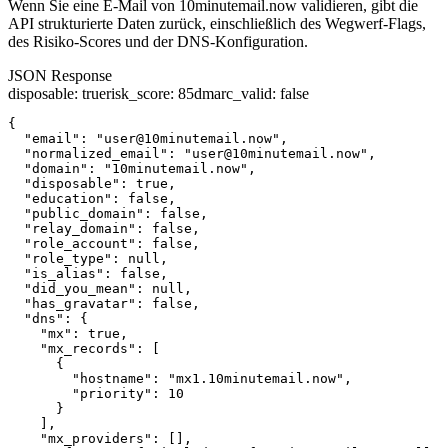
Wenn Sie eine E-Mail von 10minutemail.now validieren, gibt die
API strukturierte Daten zurück, einschließlich des Wegwerf-Flags,
des Risiko-Scores und der DNS-Konfiguration.
JSON Response
disposable
:
true
risk_score
:
85
dmarc_valid
:
false
{

  "email": "user@10minutemail.now",

  "normalized_email": "user@10minutemail.now",

  "domain": "10minutemail.now",

  "disposable": true,

  "education": false,

  "public_domain": false,

  "relay_domain": false,

  "role_account": false,

  "role_type": null,

  "is_alias": false,

  "did_you_mean": null,

  "has_gravatar": false,

  "dns": {

    "mx": true,

    "mx_records": [

      {

        "hostname": "mx1.10minutemail.now",

        "priority": 10

      }

    ],

    "mx_providers": [],
