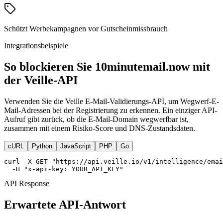
Schützt Werbekampagnen vor Gutscheinmissbrauch
Integrationsbeispiele
So blockieren Sie 10minutemail.now mit
der Veille-API
Verwenden Sie die Veille E-Mail-Validierungs-API, um Wegwerf-E-
Mail-Adressen bei der Registrierung zu erkennen. Ein einziger API-
Aufruf gibt zurück, ob die E-Mail-Domain wegwerfbar ist,
zusammen mit einem Risiko-Score und DNS-Zustandsdaten.
cURL
Python
JavaScript
PHP
Go
curl -X GET "https://api.veille.io/v1/intelligence/emai
  -H "x-api-key: YOUR_API_KEY"
API Response
Erwartete API-Antwort