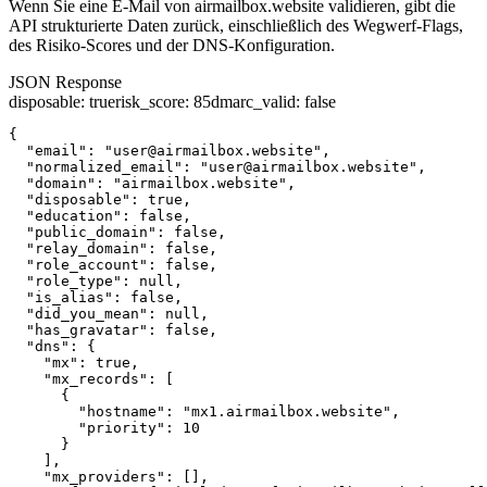
Wenn Sie eine E-Mail von airmailbox.website validieren, gibt die
API strukturierte Daten zurück, einschließlich des Wegwerf-Flags,
des Risiko-Scores und der DNS-Konfiguration.
JSON Response
disposable
:
true
risk_score
:
85
dmarc_valid
:
false
{

  "email": "user@airmailbox.website",

  "normalized_email": "user@airmailbox.website",

  "domain": "airmailbox.website",

  "disposable": true,

  "education": false,

  "public_domain": false,

  "relay_domain": false,

  "role_account": false,

  "role_type": null,

  "is_alias": false,

  "did_you_mean": null,

  "has_gravatar": false,

  "dns": {

    "mx": true,

    "mx_records": [

      {

        "hostname": "mx1.airmailbox.website",

        "priority": 10

      }

    ],

    "mx_providers": [],
