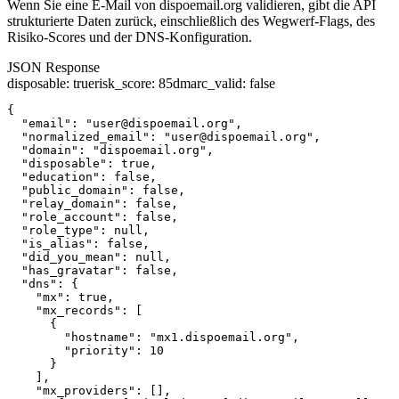
Wenn Sie eine E-Mail von dispoemail.org validieren, gibt die API
strukturierte Daten zurück, einschließlich des Wegwerf-Flags, des
Risiko-Scores und der DNS-Konfiguration.
JSON Response
disposable
:
true
risk_score
:
85
dmarc_valid
:
false
{

  "email": "user@dispoemail.org",

  "normalized_email": "user@dispoemail.org",

  "domain": "dispoemail.org",

  "disposable": true,

  "education": false,

  "public_domain": false,

  "relay_domain": false,

  "role_account": false,

  "role_type": null,

  "is_alias": false,

  "did_you_mean": null,

  "has_gravatar": false,

  "dns": {

    "mx": true,

    "mx_records": [

      {

        "hostname": "mx1.dispoemail.org",

        "priority": 10

      }

    ],

    "mx_providers": [],
