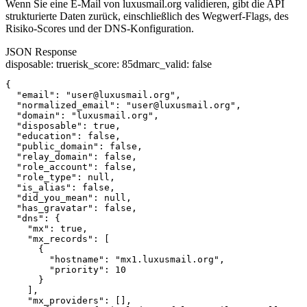
Wenn Sie eine E-Mail von luxusmail.org validieren, gibt die API
strukturierte Daten zurück, einschließlich des Wegwerf-Flags, des
Risiko-Scores und der DNS-Konfiguration.
JSON Response
disposable
:
true
risk_score
:
85
dmarc_valid
:
false
{

  "email": "user@luxusmail.org",

  "normalized_email": "user@luxusmail.org",

  "domain": "luxusmail.org",

  "disposable": true,

  "education": false,

  "public_domain": false,

  "relay_domain": false,

  "role_account": false,

  "role_type": null,

  "is_alias": false,

  "did_you_mean": null,

  "has_gravatar": false,

  "dns": {

    "mx": true,

    "mx_records": [

      {

        "hostname": "mx1.luxusmail.org",

        "priority": 10

      }

    ],

    "mx_providers": [],
