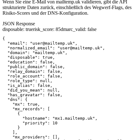
Wenn Sie eine E-Mail von mailtemp.uk validieren, gibt die API
strukturierte Daten zurück, einschließlich des Wegwerf-Flags, des
Risiko-Scores und der DNS-Konfiguration.
JSON Response
disposable
:
true
risk_score
:
85
dmarc_valid
:
false
{

  "email": "user@mailtemp.uk",

  "normalized_email": "user@mailtemp.uk",

  "domain": "mailtemp.uk",

  "disposable": true,

  "education": false,

  "public_domain": false,

  "relay_domain": false,

  "role_account": false,

  "role_type": null,

  "is_alias": false,

  "did_you_mean": null,

  "has_gravatar": false,

  "dns": {

    "mx": true,

    "mx_records": [

      {

        "hostname": "mx1.mailtemp.uk",

        "priority": 10

      }

    ],

    "mx_providers": [],
