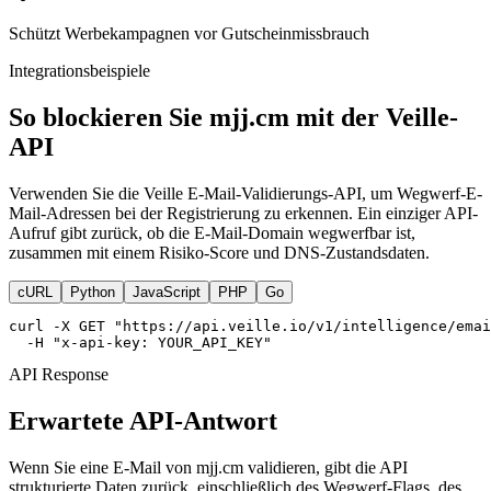
Schützt Werbekampagnen vor Gutscheinmissbrauch
Integrationsbeispiele
So blockieren Sie mjj.cm mit der Veille-
API
Verwenden Sie die Veille E-Mail-Validierungs-API, um Wegwerf-E-
Mail-Adressen bei der Registrierung zu erkennen. Ein einziger API-
Aufruf gibt zurück, ob die E-Mail-Domain wegwerfbar ist,
zusammen mit einem Risiko-Score und DNS-Zustandsdaten.
cURL
Python
JavaScript
PHP
Go
curl -X GET "https://api.veille.io/v1/intelligence/emai
  -H "x-api-key: YOUR_API_KEY"
API Response
Erwartete API-Antwort
Wenn Sie eine E-Mail von mjj.cm validieren, gibt die API
strukturierte Daten zurück, einschließlich des Wegwerf-Flags, des