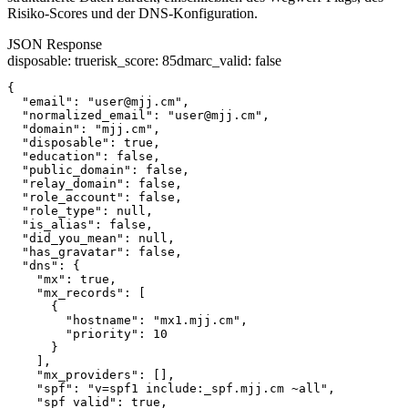
Risiko-Scores und der DNS-Konfiguration.
JSON Response
disposable
:
true
risk_score
:
85
dmarc_valid
:
false
{

  "email": "user@mjj.cm",

  "normalized_email": "user@mjj.cm",

  "domain": "mjj.cm",

  "disposable": true,

  "education": false,

  "public_domain": false,

  "relay_domain": false,

  "role_account": false,

  "role_type": null,

  "is_alias": false,

  "did_you_mean": null,

  "has_gravatar": false,

  "dns": {

    "mx": true,

    "mx_records": [

      {

        "hostname": "mx1.mjj.cm",

        "priority": 10

      }

    ],

    "mx_providers": [],

    "spf": "v=spf1 include:_spf.mjj.cm ~all",

    "spf_valid": true,
