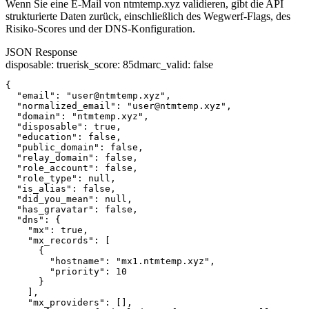
Wenn Sie eine E-Mail von ntmtemp.xyz validieren, gibt die API
strukturierte Daten zurück, einschließlich des Wegwerf-Flags, des
Risiko-Scores und der DNS-Konfiguration.
JSON Response
disposable
:
true
risk_score
:
85
dmarc_valid
:
false
{

  "email": "user@ntmtemp.xyz",

  "normalized_email": "user@ntmtemp.xyz",

  "domain": "ntmtemp.xyz",

  "disposable": true,

  "education": false,

  "public_domain": false,

  "relay_domain": false,

  "role_account": false,

  "role_type": null,

  "is_alias": false,

  "did_you_mean": null,

  "has_gravatar": false,

  "dns": {

    "mx": true,

    "mx_records": [

      {

        "hostname": "mx1.ntmtemp.xyz",

        "priority": 10

      }

    ],

    "mx_providers": [],
