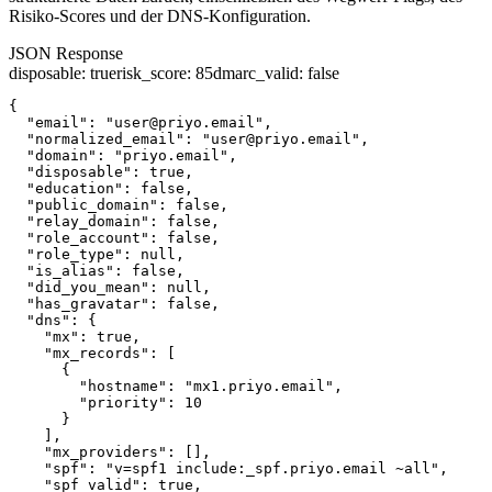
Risiko-Scores und der DNS-Konfiguration.
JSON Response
disposable
:
true
risk_score
:
85
dmarc_valid
:
false
{

  "email": "user@priyo.email",

  "normalized_email": "user@priyo.email",

  "domain": "priyo.email",

  "disposable": true,

  "education": false,

  "public_domain": false,

  "relay_domain": false,

  "role_account": false,

  "role_type": null,

  "is_alias": false,

  "did_you_mean": null,

  "has_gravatar": false,

  "dns": {

    "mx": true,

    "mx_records": [

      {

        "hostname": "mx1.priyo.email",

        "priority": 10

      }

    ],

    "mx_providers": [],

    "spf": "v=spf1 include:_spf.priyo.email ~all",

    "spf_valid": true,
