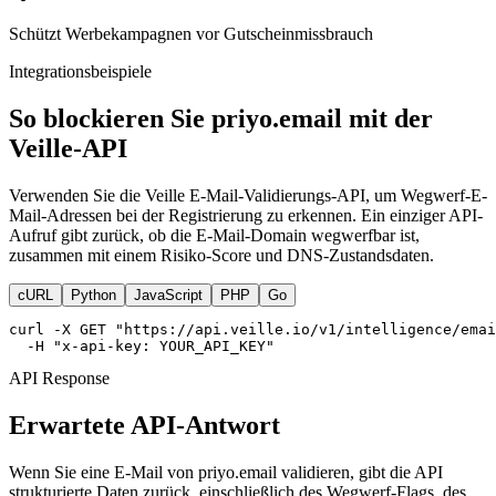
Schützt Werbekampagnen vor Gutscheinmissbrauch
Integrationsbeispiele
So blockieren Sie priyo.email mit der
Veille-API
Verwenden Sie die Veille E-Mail-Validierungs-API, um Wegwerf-E-
Mail-Adressen bei der Registrierung zu erkennen. Ein einziger API-
Aufruf gibt zurück, ob die E-Mail-Domain wegwerfbar ist,
zusammen mit einem Risiko-Score und DNS-Zustandsdaten.
cURL
Python
JavaScript
PHP
Go
curl -X GET "https://api.veille.io/v1/intelligence/emai
  -H "x-api-key: YOUR_API_KEY"
API Response
Erwartete API-Antwort
Wenn Sie eine E-Mail von priyo.email validieren, gibt die API
strukturierte Daten zurück, einschließlich des Wegwerf-Flags, des