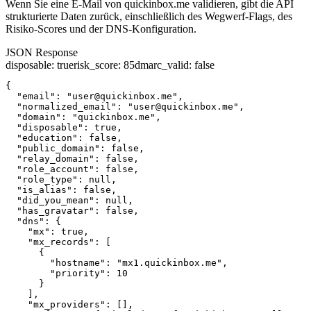
Wenn Sie eine E-Mail von quickinbox.me validieren, gibt die API
strukturierte Daten zurück, einschließlich des Wegwerf-Flags, des
Risiko-Scores und der DNS-Konfiguration.
JSON Response
disposable
:
true
risk_score
:
85
dmarc_valid
:
false
{

  "email": "user@quickinbox.me",

  "normalized_email": "user@quickinbox.me",

  "domain": "quickinbox.me",

  "disposable": true,

  "education": false,

  "public_domain": false,

  "relay_domain": false,

  "role_account": false,

  "role_type": null,

  "is_alias": false,

  "did_you_mean": null,

  "has_gravatar": false,

  "dns": {

    "mx": true,

    "mx_records": [

      {

        "hostname": "mx1.quickinbox.me",

        "priority": 10

      }

    ],

    "mx_providers": [],
