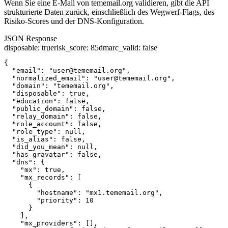
Wenn Sie eine E-Mail von tememail.org validieren, gibt die API
strukturierte Daten zurück, einschließlich des Wegwerf-Flags, des
Risiko-Scores und der DNS-Konfiguration.
JSON Response
disposable
:
true
risk_score
:
85
dmarc_valid
:
false
{

  "email": "user@tememail.org",

  "normalized_email": "user@tememail.org",

  "domain": "tememail.org",

  "disposable": true,

  "education": false,

  "public_domain": false,

  "relay_domain": false,

  "role_account": false,

  "role_type": null,

  "is_alias": false,

  "did_you_mean": null,

  "has_gravatar": false,

  "dns": {

    "mx": true,

    "mx_records": [

      {

        "hostname": "mx1.tememail.org",

        "priority": 10

      }

    ],

    "mx_providers": [],
