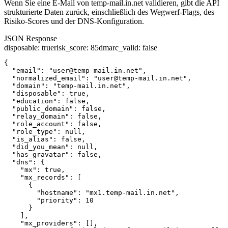
Wenn Sie eine E-Mail von temp-mail.in.net validieren, gibt die API
strukturierte Daten zurück, einschließlich des Wegwerf-Flags, des
Risiko-Scores und der DNS-Konfiguration.
JSON Response
disposable
:
true
risk_score
:
85
dmarc_valid
:
false
{

  "email": "user@temp-mail.in.net",

  "normalized_email": "user@temp-mail.in.net",

  "domain": "temp-mail.in.net",

  "disposable": true,

  "education": false,

  "public_domain": false,

  "relay_domain": false,

  "role_account": false,

  "role_type": null,

  "is_alias": false,

  "did_you_mean": null,

  "has_gravatar": false,

  "dns": {

    "mx": true,

    "mx_records": [

      {

        "hostname": "mx1.temp-mail.in.net",

        "priority": 10

      }

    ],

    "mx_providers": [],
