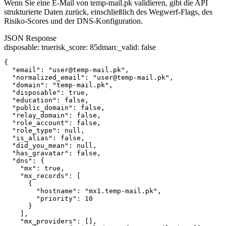
Wenn Sie eine E-Mail von temp-mail.pk validieren, gibt die API
strukturierte Daten zurück, einschließlich des Wegwerf-Flags, des
Risiko-Scores und der DNS-Konfiguration.
JSON Response
disposable
:
true
risk_score
:
85
dmarc_valid
:
false
{

  "email": "user@temp-mail.pk",

  "normalized_email": "user@temp-mail.pk",

  "domain": "temp-mail.pk",

  "disposable": true,

  "education": false,

  "public_domain": false,

  "relay_domain": false,

  "role_account": false,

  "role_type": null,

  "is_alias": false,

  "did_you_mean": null,

  "has_gravatar": false,

  "dns": {

    "mx": true,

    "mx_records": [

      {

        "hostname": "mx1.temp-mail.pk",

        "priority": 10

      }

    ],

    "mx_providers": [],
