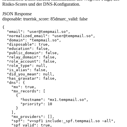
Risiko-Scores und der DNS-Konfiguration.
JSON Response
disposable
:
true
risk_score
:
85
dmarc_valid
:
false
{

  "email": "user@tempmail.so",

  "normalized_email": "user@tempmail.so",

  "domain": "tempmail.so",

  "disposable": true,

  "education": false,

  "public_domain": false,

  "relay_domain": false,

  "role_account": false,

  "role_type": null,

  "is_alias": false,

  "did_you_mean": null,

  "has_gravatar": false,

  "dns": {

    "mx": true,

    "mx_records": [

      {

        "hostname": "mx1.tempmail.so",

        "priority": 10

      }

    ],

    "mx_providers": [],

    "spf": "v=spf1 include:_spf.tempmail.so ~all",

    "spf_valid": true,
