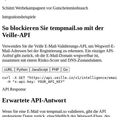
Schützt Werbekampagnen vor Gutscheinmissbrauch
Integrationsbeispiele
So blockieren Sie tempmail.so mit der
Veille-API
Verwenden Sie die Veille E-Mail-Validierungs-API, um Wegwerf-E-
Mail-Adressen bei der Registrierung zu erkennen. Ein einziger API-
Aufruf gibt zurück, ob die E-Mail-Domain wegwerfbar ist,
zusammen mit einem Risiko-Score und DNS-Zustandsdaten.
cURL
Python
JavaScript
PHP
Go
curl -X GET "https://api.veille.io/v1/intelligence/emai
  -H "x-api-key: YOUR_API_KEY"
API Response
Erwartete API-Antwort
Wenn Sie eine E-Mail von tempmail.so validieren, gibt die API
strukturierte Daten zurück, einschließlich des Wegwerf-Flags, des