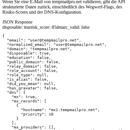
Wenn Sie eine E-Mail von tempmailpro.net validieren, gibt die API
strukturierte Daten zurück, einschließlich des Wegwerf-Flags, des
Risiko-Scores und der DNS-Konfiguration.
JSON Response
disposable
:
true
risk_score
:
85
dmarc_valid
:
false
{

  "email": "user@tempmailpro.net",

  "normalized_email": "user@tempmailpro.net",

  "domain": "tempmailpro.net",

  "disposable": true,

  "education": false,

  "public_domain": false,

  "relay_domain": false,

  "role_account": false,

  "role_type": null,

  "is_alias": false,

  "did_you_mean": null,

  "has_gravatar": false,

  "dns": {

    "mx": true,

    "mx_records": [

      {

        "hostname": "mx1.tempmailpro.net",

        "priority": 10

      }

    ],

    "mx_providers": [],
