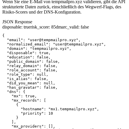
Wenn Sie eine E-Mail von tempmailpro.xyz validieren, gibt die API
strukturierte Daten zurück, einschließlich des Wegwerf-Flags, des
Risiko-Scores und der DNS-Konfiguration.
JSON Response
disposable
:
true
risk_score
:
85
dmarc_valid
:
false
{

  "email": "user@tempmailpro.xyz",

  "normalized_email": "user@tempmailpro.xyz",

  "domain": "tempmailpro.xyz",

  "disposable": true,

  "education": false,

  "public_domain": false,

  "relay_domain": false,

  "role_account": false,

  "role_type": null,

  "is_alias": false,

  "did_you_mean": null,

  "has_gravatar": false,

  "dns": {

    "mx": true,

    "mx_records": [

      {

        "hostname": "mx1.tempmailpro.xyz",

        "priority": 10

      }

    ],

    "mx_providers": [],
