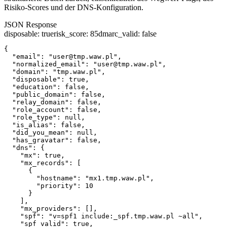
Risiko-Scores und der DNS-Konfiguration.
JSON Response
disposable
:
true
risk_score
:
85
dmarc_valid
:
false
{

  "email": "user@tmp.waw.pl",

  "normalized_email": "user@tmp.waw.pl",

  "domain": "tmp.waw.pl",

  "disposable": true,

  "education": false,

  "public_domain": false,

  "relay_domain": false,

  "role_account": false,

  "role_type": null,

  "is_alias": false,

  "did_you_mean": null,

  "has_gravatar": false,

  "dns": {

    "mx": true,

    "mx_records": [

      {

        "hostname": "mx1.tmp.waw.pl",

        "priority": 10

      }

    ],

    "mx_providers": [],

    "spf": "v=spf1 include:_spf.tmp.waw.pl ~all",

    "spf_valid": true,
