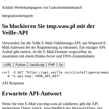
Schützt Werbekampagnen vor Gutscheinmissbrauch
Integrationsbeispiele
So blockieren Sie tmp.waw.pl mit der
Veille-API
Verwenden Sie die Veille E-Mail-Validierungs-API, um Wegwerf-E-
Mail-Adressen bei der Registrierung zu erkennen. Ein einziger API-
Aufruf gibt zurück, ob die E-Mail-Domain wegwerfbar ist,
zusammen mit einem Risiko-Score und DNS-Zustandsdaten.
cURL
Python
JavaScript
PHP
Go
curl -X GET "https://api.veille.io/v1/intelligence/emai
  -H "x-api-key: YOUR_API_KEY"
API Response
Erwartete API-Antwort
Wenn Sie eine E-Mail von tmp.waw.pl validieren, gibt die API
strukturierte Daten zurück, einschließlich des Wegwerf-Flags, des