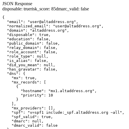
JSON Response
disposable
:
true
risk_score
:
85
dmarc_valid
:
false
{

  "email": "user@altaddress.org",

  "normalized_email": "user@altaddress.org",

  "domain": "altaddress.org",

  "disposable": true,

  "education": false,

  "public_domain": false,

  "relay_domain": false,

  "role_account": false,

  "role_type": null,

  "is_alias": false,

  "did_you_mean": null,

  "has_gravatar": false,

  "dns": {

    "mx": true,

    "mx_records": [

      {

        "hostname": "mx1.altaddress.org",

        "priority": 10

      }

    ],

    "mx_providers": [],

    "spf": "v=spf1 include:_spf.altaddress.org ~all",

    "spf_valid": true,

    "dmarc": null,

    "dmarc_valid": false
