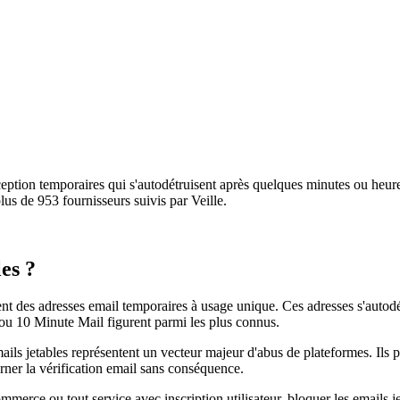
ception temporaires qui s'autodétruisent après quelques minutes ou heure
plus de 953 fournisseurs suivis par Veille.
es ?
rent des adresses email temporaires à usage unique. Ces adresses s'autodé
 ou 10 Minute Mail figurent parmi les plus connus.
 emails jetables représentent un vecteur majeur d'abus de plateformes. Ils
urner la vérification email sans conséquence.
erce ou tout service avec inscription utilisateur, bloquer les emails jet