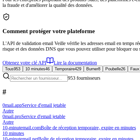
la fraude et d'améliorer la qualité des données.
Comment protéger votre plateforme
L'API de validation email Veille vérifie les adresses email en temps r
risque et des données DNS que vous pouvez utiliser pour bloquer ou si
Obtenez votre clé API
Lire la documentation
Tous
953
10 minutes
46
Temporaire
429
Burner
8
Poubelle
26
Faux
953 fournisseurs
#
0mail.app
Service d'email jetable
Autre
0mail.pro
Service d'email jetable
Autre
10-minutemail.com
Boîte de réception temporaire, expire en minutes
10 minutes
10-minutemail.net
Boîte de réception temporaire, expire en minutes