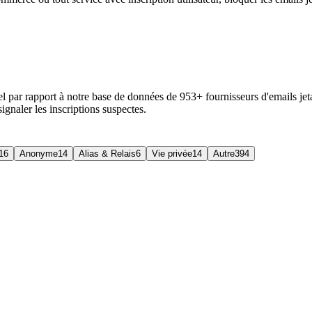
éel par rapport à notre base de données de 953+ fournisseurs d'emails je
gnaler les inscriptions suspectes.
16
Anonyme
14
Alias & Relais
6
Vie privée
14
Autre
394