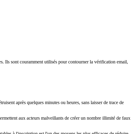
s. Ils sont couramment utilisés pour contourner la vérification email,
truisent après quelques minutes ou heures, sans laisser de trace de
 permettent aux acteurs malveillants de créer un nombre illimité de faux
ables à l'inscription est l'un des moyens les plus efficaces de réduire