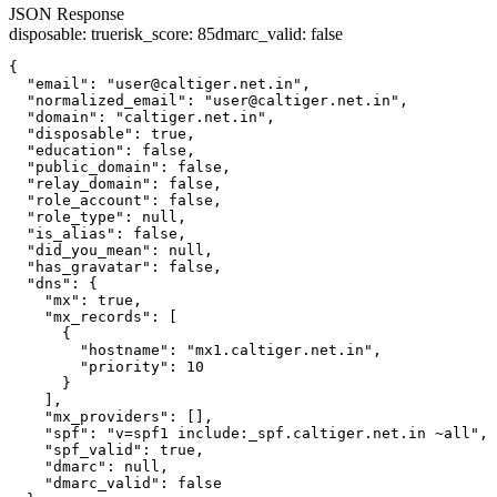
JSON Response
disposable
:
true
risk_score
:
85
dmarc_valid
:
false
{

  "email": "user@caltiger.net.in",

  "normalized_email": "user@caltiger.net.in",

  "domain": "caltiger.net.in",

  "disposable": true,

  "education": false,

  "public_domain": false,

  "relay_domain": false,

  "role_account": false,

  "role_type": null,

  "is_alias": false,

  "did_you_mean": null,

  "has_gravatar": false,

  "dns": {

    "mx": true,

    "mx_records": [

      {

        "hostname": "mx1.caltiger.net.in",

        "priority": 10

      }

    ],

    "mx_providers": [],

    "spf": "v=spf1 include:_spf.caltiger.net.in ~all",

    "spf_valid": true,

    "dmarc": null,

    "dmarc_valid": false
