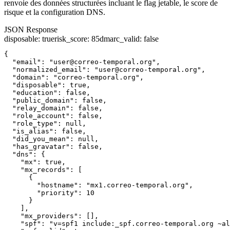
renvoie des données structurées incluant le flag jetable, le score de
risque et la configuration DNS.
JSON Response
disposable
:
true
risk_score
:
85
dmarc_valid
:
false
{

  "email": "user@correo-temporal.org",

  "normalized_email": "user@correo-temporal.org",

  "domain": "correo-temporal.org",

  "disposable": true,

  "education": false,

  "public_domain": false,

  "relay_domain": false,

  "role_account": false,

  "role_type": null,

  "is_alias": false,

  "did_you_mean": null,

  "has_gravatar": false,

  "dns": {

    "mx": true,

    "mx_records": [

      {

        "hostname": "mx1.correo-temporal.org",

        "priority": 10

      }

    ],

    "mx_providers": [],

    "spf": "v=spf1 include:_spf.correo-temporal.org ~al