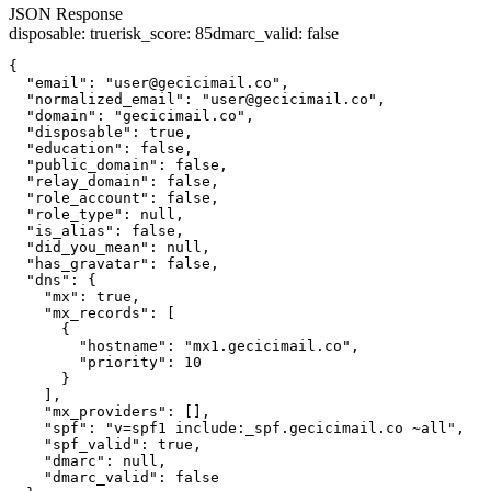
JSON Response
disposable
:
true
risk_score
:
85
dmarc_valid
:
false
{

  "email": "user@gecicimail.co",

  "normalized_email": "user@gecicimail.co",

  "domain": "gecicimail.co",

  "disposable": true,

  "education": false,

  "public_domain": false,

  "relay_domain": false,

  "role_account": false,

  "role_type": null,

  "is_alias": false,

  "did_you_mean": null,

  "has_gravatar": false,

  "dns": {

    "mx": true,

    "mx_records": [

      {

        "hostname": "mx1.gecicimail.co",

        "priority": 10

      }

    ],

    "mx_providers": [],

    "spf": "v=spf1 include:_spf.gecicimail.co ~all",

    "spf_valid": true,

    "dmarc": null,

    "dmarc_valid": false
