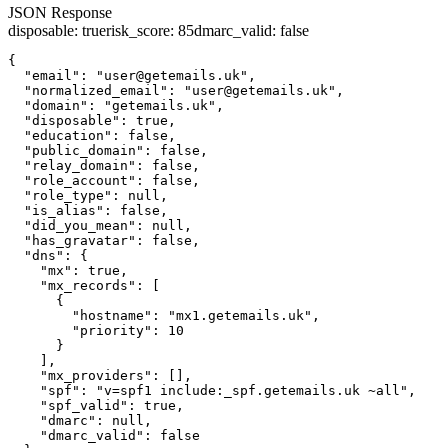
JSON Response
disposable
:
true
risk_score
:
85
dmarc_valid
:
false
{

  "email": "user@getemails.uk",

  "normalized_email": "user@getemails.uk",

  "domain": "getemails.uk",

  "disposable": true,

  "education": false,

  "public_domain": false,

  "relay_domain": false,

  "role_account": false,

  "role_type": null,

  "is_alias": false,

  "did_you_mean": null,

  "has_gravatar": false,

  "dns": {

    "mx": true,

    "mx_records": [

      {

        "hostname": "mx1.getemails.uk",

        "priority": 10

      }

    ],

    "mx_providers": [],

    "spf": "v=spf1 include:_spf.getemails.uk ~all",

    "spf_valid": true,

    "dmarc": null,

    "dmarc_valid": false
