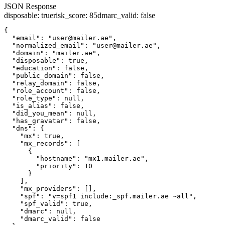
JSON Response
disposable
:
true
risk_score
:
85
dmarc_valid
:
false
{

  "email": "user@mailer.ae",

  "normalized_email": "user@mailer.ae",

  "domain": "mailer.ae",

  "disposable": true,

  "education": false,

  "public_domain": false,

  "relay_domain": false,

  "role_account": false,

  "role_type": null,

  "is_alias": false,

  "did_you_mean": null,

  "has_gravatar": false,

  "dns": {

    "mx": true,

    "mx_records": [

      {

        "hostname": "mx1.mailer.ae",

        "priority": 10

      }

    ],

    "mx_providers": [],

    "spf": "v=spf1 include:_spf.mailer.ae ~all",

    "spf_valid": true,

    "dmarc": null,

    "dmarc_valid": false
