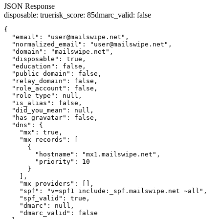
JSON Response
disposable
:
true
risk_score
:
85
dmarc_valid
:
false
{

  "email": "user@mailswipe.net",

  "normalized_email": "user@mailswipe.net",

  "domain": "mailswipe.net",

  "disposable": true,

  "education": false,

  "public_domain": false,

  "relay_domain": false,

  "role_account": false,

  "role_type": null,

  "is_alias": false,

  "did_you_mean": null,

  "has_gravatar": false,

  "dns": {

    "mx": true,

    "mx_records": [

      {

        "hostname": "mx1.mailswipe.net",

        "priority": 10

      }

    ],

    "mx_providers": [],

    "spf": "v=spf1 include:_spf.mailswipe.net ~all",

    "spf_valid": true,

    "dmarc": null,

    "dmarc_valid": false
