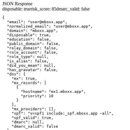
JSON Response
disposable
:
true
risk_score
:
85
dmarc_valid
:
false
{

  "email": "user@mboxx.app",

  "normalized_email": "user@mboxx.app",

  "domain": "mboxx.app",

  "disposable": true,

  "education": false,

  "public_domain": false,

  "relay_domain": false,

  "role_account": false,

  "role_type": null,

  "is_alias": false,

  "did_you_mean": null,

  "has_gravatar": false,

  "dns": {

    "mx": true,

    "mx_records": [

      {

        "hostname": "mx1.mboxx.app",

        "priority": 10

      }

    ],

    "mx_providers": [],

    "spf": "v=spf1 include:_spf.mboxx.app ~all",

    "spf_valid": true,

    "dmarc": null,

    "dmarc_valid": false
