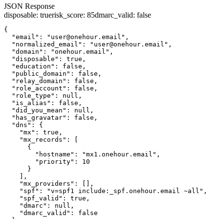
JSON Response
disposable
:
true
risk_score
:
85
dmarc_valid
:
false
{

  "email": "user@onehour.email",

  "normalized_email": "user@onehour.email",

  "domain": "onehour.email",

  "disposable": true,

  "education": false,

  "public_domain": false,

  "relay_domain": false,

  "role_account": false,

  "role_type": null,

  "is_alias": false,

  "did_you_mean": null,

  "has_gravatar": false,

  "dns": {

    "mx": true,

    "mx_records": [

      {

        "hostname": "mx1.onehour.email",

        "priority": 10

      }

    ],

    "mx_providers": [],

    "spf": "v=spf1 include:_spf.onehour.email ~all",

    "spf_valid": true,

    "dmarc": null,

    "dmarc_valid": false
