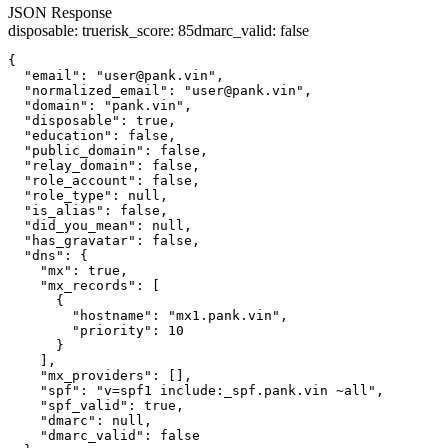
JSON Response
disposable
:
true
risk_score
:
85
dmarc_valid
:
false
{

  "email": "user@pank.vin",

  "normalized_email": "user@pank.vin",

  "domain": "pank.vin",

  "disposable": true,

  "education": false,

  "public_domain": false,

  "relay_domain": false,

  "role_account": false,

  "role_type": null,

  "is_alias": false,

  "did_you_mean": null,

  "has_gravatar": false,

  "dns": {

    "mx": true,

    "mx_records": [

      {

        "hostname": "mx1.pank.vin",

        "priority": 10

      }

    ],

    "mx_providers": [],

    "spf": "v=spf1 include:_spf.pank.vin ~all",

    "spf_valid": true,

    "dmarc": null,

    "dmarc_valid": false
