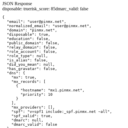
JSON Response
disposable
:
true
risk_score
:
85
dmarc_valid
:
false
{

  "email": "user@pinmx.net",

  "normalized_email": "user@pinmx.net",

  "domain": "pinmx.net",

  "disposable": true,

  "education": false,

  "public_domain": false,

  "relay_domain": false,

  "role_account": false,

  "role_type": null,

  "is_alias": false,

  "did_you_mean": null,

  "has_gravatar": false,

  "dns": {

    "mx": true,

    "mx_records": [

      {

        "hostname": "mx1.pinmx.net",

        "priority": 10

      }

    ],

    "mx_providers": [],

    "spf": "v=spf1 include:_spf.pinmx.net ~all",

    "spf_valid": true,

    "dmarc": null,

    "dmarc_valid": false
