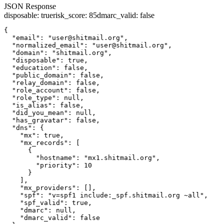
JSON Response
disposable
:
true
risk_score
:
85
dmarc_valid
:
false
{

  "email": "user@shitmail.org",

  "normalized_email": "user@shitmail.org",

  "domain": "shitmail.org",

  "disposable": true,

  "education": false,

  "public_domain": false,

  "relay_domain": false,

  "role_account": false,

  "role_type": null,

  "is_alias": false,

  "did_you_mean": null,

  "has_gravatar": false,

  "dns": {

    "mx": true,

    "mx_records": [

      {

        "hostname": "mx1.shitmail.org",

        "priority": 10

      }

    ],

    "mx_providers": [],

    "spf": "v=spf1 include:_spf.shitmail.org ~all",

    "spf_valid": true,

    "dmarc": null,

    "dmarc_valid": false
