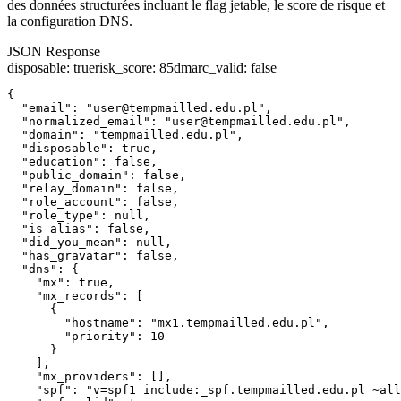
des données structurées incluant le flag jetable, le score de risque et
la configuration DNS.
JSON Response
disposable
:
true
risk_score
:
85
dmarc_valid
:
false
{

  "email": "user@tempmailled.edu.pl",

  "normalized_email": "user@tempmailled.edu.pl",

  "domain": "tempmailled.edu.pl",

  "disposable": true,

  "education": false,

  "public_domain": false,

  "relay_domain": false,

  "role_account": false,

  "role_type": null,

  "is_alias": false,

  "did_you_mean": null,

  "has_gravatar": false,

  "dns": {

    "mx": true,

    "mx_records": [

      {

        "hostname": "mx1.tempmailled.edu.pl",

        "priority": 10

      }

    ],

    "mx_providers": [],

    "spf": "v=spf1 include:_spf.tempmailled.edu.pl ~all